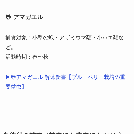
🐸 アマガエル
捕食対象：小型の蛾・アザミウマ類・小バエ類な
ど。
活動時期：春〜秋
▶🐸アマガエル 解体新書【ブルーベリー栽培の重
要益虫】