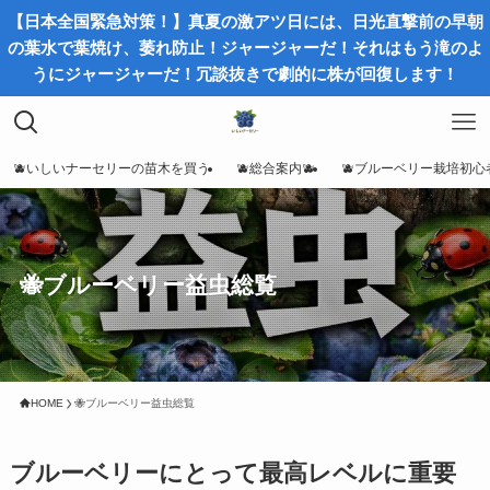
【日本全国緊急対策！】真夏の激アツ日には、日光直撃前の早朝
の葉水で葉焼け、萎れ防止！ジャージャーだ！それはもう滝のよ
うにジャージャーだ！冗談抜きで劇的に株が回復します！
🫐いしいナーセリーの苗木を買う
🫐総合案内🫐
🫐ブルーベリー栽培初心
🐝ブルーベリー益虫総覧
HOME
🐝ブルーベリー益虫総覧
ブルーベリーにとって最高レベルに重要