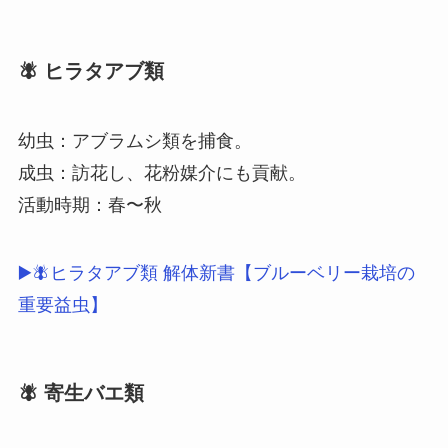
🪰 ヒラタアブ類
幼虫：アブラムシ類を捕食。
成虫：訪花し、花粉媒介にも貢献。
活動時期：春〜秋
▶🪰ヒラタアブ類 解体新書【ブルーベリー栽培の
重要益虫】
🪰 寄生バエ類