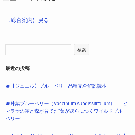
→総合案内に戻る
検索
最近の投稿
🫐【ジュエル】ブルーベリー品種完全解説読本
🫐疎葉ブルーベリー（Vaccinium subdissitifolium） ──ヒ
マラヤの霧と森が育てた”葉が疎らにつくワイルドブルー
ベリー”