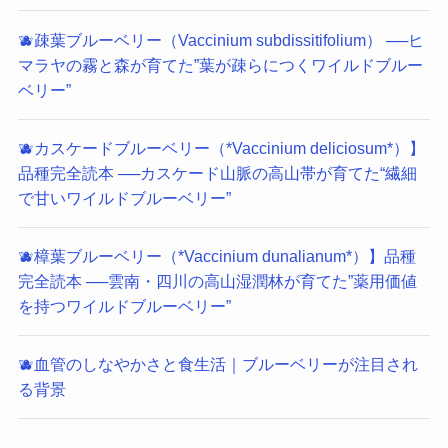
🫐疎葉ブルーベリー（Vaccinium subdissitifolium） ──ヒ
マラヤの霧と森が育てた”葉が疎らにつくワイルドブルー
ベリー”
🫐カスケードブルーベリー（*Vaccinium deliciosum*）】
品種完全読本 ──カスケード山脈の高山帯が育てた“繊細
で甘いワイルドブルーベリー”
🫐樟葉ブルーベリー（*Vaccinium dunalianum*）】品種
完全読本 ──雲南・四川の高山湿潤林が育てた”薬用価値
を持つワイルドブルーベリー”
🫐血管のしなやかさと食生活｜ブルーベリーが注目され
る背景