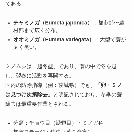
である。
チャミノガ（Eumeta japonica）
：都市部〜農
村部まで広く分布。
オオミノガ（Eumeta variegata）
：大型で蓑が
太く長い。
ミノムシは「越冬型」であり、蓑の中で冬を越
し、翌春に活動を再開する。
国内の防除指導（例：茨城県）でも、
「卵・ミノ
は見つけ次第除去」
と明記されており、冬季の蓑
除去は最重要作業とされる。
分類：チョウ目（鱗翅目）・ミノガ科
加害ステージ：幼虫（葉を食害）