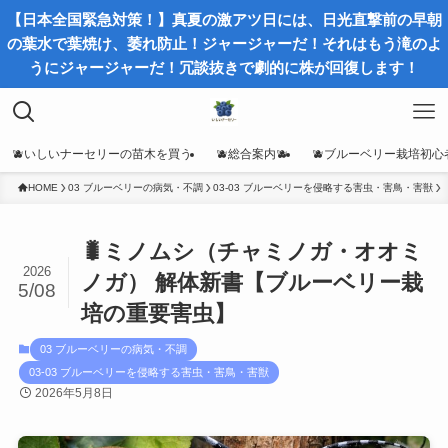
【日本全国緊急対策！】真夏の激アツ日には、日光直撃前の早朝
の葉水で葉焼け、萎れ防止！ジャージャーだ！それはもう滝のよ
うにジャージャーだ！冗談抜きで劇的に株が回復します！
🫐いしいナーセリーの苗木を買う
🫐総合案内🫐
🫐ブルーベリー栽培初心
HOME
03 ブルーベリーの病気・不調
03-03 ブルーベリーを侵略する害虫・害鳥・害獣
🐛ミノムシ（チャミノガ・オオミ
2026
ノガ） 解体新書【ブルーベリー栽
5/08
培の重要害虫】
03 ブルーベリーの病気・不調
03-03 ブルーベリーを侵略する害虫・害鳥・害獣
2026年5月8日