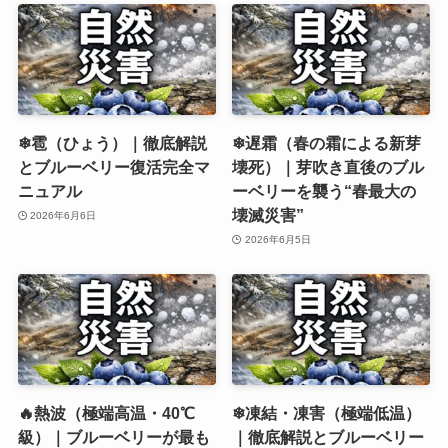
❄雹（ひょう）｜徹底解説
❄遅霜（春の霜による新芽
とブルーベリー復活完全マ
壊死）｜芽吹き直後のブル
ニュアル
ーベリーを襲う“春最大の
壊滅災害”
2026年6月6日
2026年6月5日
🔥熱波（極端高温・40℃
❄凍結・凍害（極端低温）
級）｜ブルーベリーが最も
｜徹底解説とブルーベリー