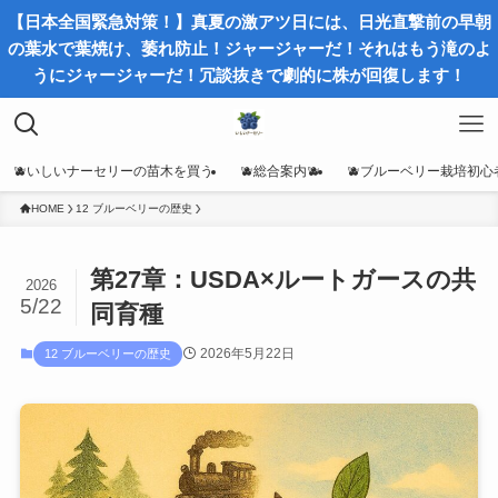
【日本全国緊急対策！】真夏の激アツ日には、日光直撃前の早朝
の葉水で葉焼け、萎れ防止！ジャージャーだ！それはもう滝のよ
うにジャージャーだ！冗談抜きで劇的に株が回復します！
🫐いしいナーセリーの苗木を買う
🫐総合案内🫐
🫐ブルーベリー栽培初心
HOME
12 ブルーベリーの歴史
第27章：USDA×ルートガースの共
2026
5/22
同育種
2026年5月22日
12 ブルーベリーの歴史