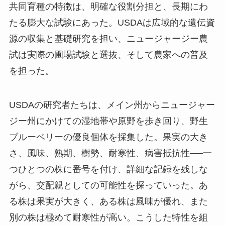
共同育種の特徴は、明確な役割分担と、長期にわ
たる膨大な試験にあった。USDAは広域的な遺伝資
源の収集と基礎研究を担い、ニュージャージー農
試は実際の圃場試験と選抜、そして農家への普及
を担った。
USDAの研究者たちは、メイン州からニュージャー
ジー州にかけての湿地帯や原野を歩き回り、野生
ブルーベリーの優良個体を採集した。果実の大き
さ、風味、熟期、樹勢、耐寒性、病害抵抗性──一
つひとつの株に番号を付け、詳細な記録を残しな
がら、交配親としての可能性を探っていった。あ
る株は果実が大きく、ある株は風味が優れ、また
別の株は極めて耐寒性が高い。こうした特性を組