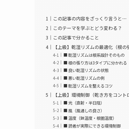
この記事の内容をざっくり言うと…
このテーマを学ぶとどう変わる？
この記事で分かること
【上級】乾湿リズムの最適化（根の
■ 乾湿リズムは根系設計そのもの
■ 根の張り方は3タイプに分かれる
■ 良い乾湿リズムの状態
■ 悪い乾湿リズムの例
■ 乾湿リズムを整えるコツ
【上級】環境制御（乾き方をコント
■ 光（直射・半日陰）
■ 風（風通しの良さ）
■ 温度（鉢温度・根圏温度）
■ 読者が実際にできる環境制御