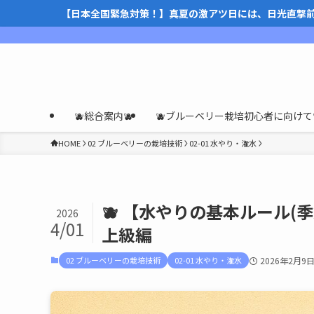
【日本全国緊急対策！】真夏の激アツ日には、日光直撃
🫐総合案内🫐
🫐ブルーベリー栽培初心者に向けて
HOME
02 ブルーベリーの栽培技術
02-01 水やり・潅水
🫐 【水やりの基本ルール
2026
4/01
上級編
02 ブルーベリーの栽培技術
02-01 水やり・潅水
2026年2月9