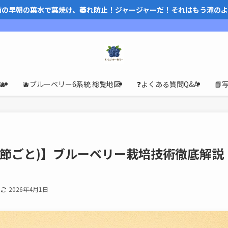
前の早朝の葉水で葉焼け、萎れ防止！ジャージャーだ！それはもう滝のよ

🫐ブルーベリー6系統 総覧地図
❓️よくある質問Q&A

(季節ごと)】ブルーベリー栽培技術徹底解説
日
2026年4月1日