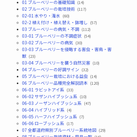
01 ブルーベリーの基礎知識
(14)
02 ブルーベリーの栽培技術
(117)
02-01 水やり・潅水
(60)
02-2 植え付け・植え替え・鉢増し
(57)
03 ブルーベリーの病気・不調
(112)
03-01 ブルーベリーの不調症状
(54)
03-02 ブルーベリーの病気
(30)
03-03 ブルーベリーを侵略する害虫・害鳥・害
獣
(23)
03-04 ブルーベリーを襲う自然災害
(10)
04 ブルーベリーの好調サイン
(32)
05 ブルーベリー栽培における益虫
(14)
06 ブルーベリー品種完全解説読本
(120)
06-01 ラビットアイ系
(33)
06-02 サザンハイブッシュ系
(10)
06-03 ノーザンハイブッシュ系
(47)
06-04 ハイブリッド系
(4)
06-05 ハーフハイブッシュ系
(7)
06-06 ローブッシュ系
(17)
07 全都道府県別ブルーベリー系統地図
(29)
08 ブルーベリー栽培資材・用具一覧
(16)