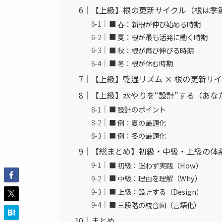
【上級】根の更新サイクル（根は季
■ 春：新根が伸び始める時期
■ 夏：根が最も活発に動く時期
■ 秋：根が再び伸びる時期
■ 冬：根が休む時期
【上級】乾湿リズム × 根の更新サ
【上級】水やりを“設計”する（あな
■ 設計のポイント
■ 例：夏の最適化
■ 例：冬の最適化
【総まとめ】初級・中級・上級の体
■ 初級：迷わず実践（How）
■ 中級：理由を理解（Why）
■ 上級：設計する（Design）
■ 三段階の統合図（言語化）
まとめ