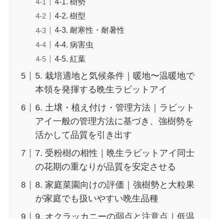
4-1. 樹勢
4-2. 樹型
4-3. 耐寒性・耐暑性
4-4. 病害虫
4-5. 紅葉
5. 栽培適地と気候条件｜暖地〜温暖地で
本領を発揮する晩生ラビットアイ
6. 土壌・植え付け・管理方法｜ラビット
アイ一般の管理方法に基づき、強樹勢を
活かして品質を引き出す
7. 受粉樹の相性｜晩生ラビットアイ同士
の花期の重なりが品質を安定させる
8. 家庭菜園向けの評価｜強樹勢と大粒果
が家庭でも扱いやすい晩生品種
9. オクラッカニーの弱点と注意点｜低温