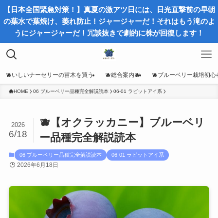
【日本全国緊急対策！】真夏の激アツ日には、日光直撃前の早朝
の葉水で葉焼け、萎れ防止！ジャージャーだ！それはもう滝のよ
うにジャージャーだ！冗談抜きで劇的に株が回復します！
🫐いしいナーセリーの苗木を買う
🫐総合案内🫐
🫐ブルーベリー栽培初心
HOME
06 ブルーベリー品種完全解説読本
06-01 ラビットアイ系
🫐【オクラッカニー】ブルーベリ
2026
6/18
ー品種完全解説読本
06 ブルーベリー品種完全解説読本
06-01 ラビットアイ系
2026年6月18日