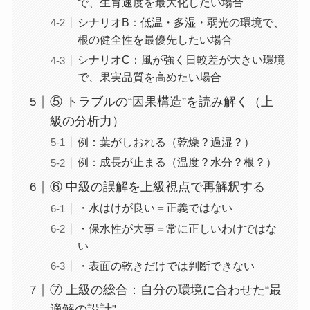
で、生育速度を最大化したい場合
シナリオB：低温・多湿・弱光の環境で、
根の健全性を最優先したい場合
シナリオC：風が強く日較差が大きい環境
で、果実品質を高めたい場合
⑤ トラブルの“因果構造”を読み解く（上
級の分析力）
例：葉がしおれる（乾燥？過湿？）
例：成長が止まる（温度？水分？根？）
⑥ 中級の誤解を上級視点で再解釈する
・水はけが良い＝正義ではない
・保水性が大事＝常に正しいわけではな
い
・表面の乾きだけでは判断できない
⑦ 上級の総合：自分の環境に合わせた“最
適解の設計”