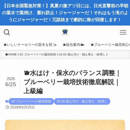
【日本全国緊急対策！】真夏の激アツ日には、日光直撃前の早朝
の葉水で葉焼け、萎れ防止！ジャージャーだ！それはもう滝のよ
うにジャージャーだ！冗談抜きで劇的に株が回復します！
🫐いしいナーセリーの苗木を買う
🫐総合案内🫐
🫐ブルーベリー栽培初心
HOME
02 ブルーベリーの栽培技術
02-02 植え付け・植え替え・鉢増し
🫐水はけ・保水のバランス調整｜
2026
ブルーベリー栽培技術徹底解説｜
6/25
上級編
02 ブルーベリーの栽培技術
02-02 植え付け・植え替え・鉢増し
2026年6月25日