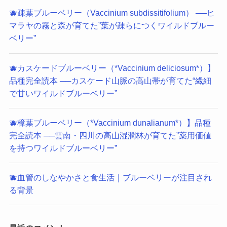
🫐疎葉ブルーベリー（Vaccinium subdissitifolium） ──ヒ
マラヤの霧と森が育てた”葉が疎らにつくワイルドブルー
ベリー”
🫐カスケードブルーベリー（*Vaccinium deliciosum*）】
品種完全読本 ──カスケード山脈の高山帯が育てた“繊細
で甘いワイルドブルーベリー”
🫐樟葉ブルーベリー（*Vaccinium dunalianum*）】品種
完全読本 ──雲南・四川の高山湿潤林が育てた”薬用価値
を持つワイルドブルーベリー”
🫐血管のしなやかさと食生活｜ブルーベリーが注目され
る背景