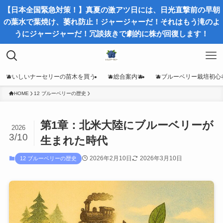
【日本全国緊急対策！】真夏の激アツ日には、日光直撃前の早朝
の葉水で葉焼け、萎れ防止！ジャージャーだ！それはもう滝のよ
うにジャージャーだ！冗談抜きで劇的に株が回復します！
🫐いしいナーセリーの苗木を買う
🫐総合案内🫐
🫐ブルーベリー栽培初心
HOME
12 ブルーベリーの歴史
第1章：北米大陸にブルーベリーが
2026
3/10
生まれた時代
2026年2月10日
2026年3月10日
12 ブルーベリーの歴史